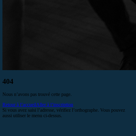
404
Nous n’avons pas trouvé cette page.
Retour à l’accueil
Aller à l’inscription
Si vous avez saisi l’adresse, vérifiez l’orthographe. Vous pouvez
aussi utiliser le menu ci-dessus.